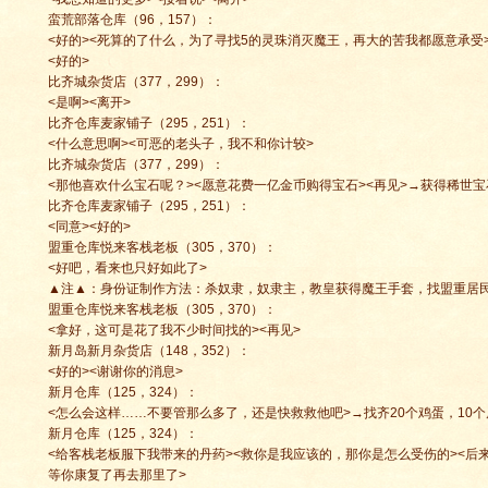
蛮荒部落仓库（96，157）：
<好的><死算的了什么，为了寻找5的灵珠消灭魔王，再大的苦我都愿意承受
<好的>
比齐城杂货店（377，299）：
<是啊><离开>
比齐仓库麦家铺子（295，251）：
<什么意思啊><可恶的老头子，我不和你计较>
比齐城杂货店（377，299）：
<那他喜欢什么宝石呢？><愿意花费一亿金币购得宝石><再见>→获得稀世宝
比齐仓库麦家铺子（295，251）：
<同意><好的>
盟重仓库悦来客栈老板（305，370）：
<好吧，看来也只好如此了>
▲注▲：身份证制作方法：杀奴隶，奴隶主，教皇获得魔王手套，找盟重居
盟重仓库悦来客栈老板（305，370）：
<拿好，这可是花了我不少时间找的><再见>
新月岛新月杂货店（148，352）：
<好的><谢谢你的消息>
新月仓库（125，324）：
<怎么会这样……不要管那么多了，还是快救救他吧>→找齐20个鸡蛋，10个
新月仓库（125，324）：
<给客栈老板服下我带来的丹药><救你是我应该的，那你是怎么受伤的><后
等你康复了再去那里了>