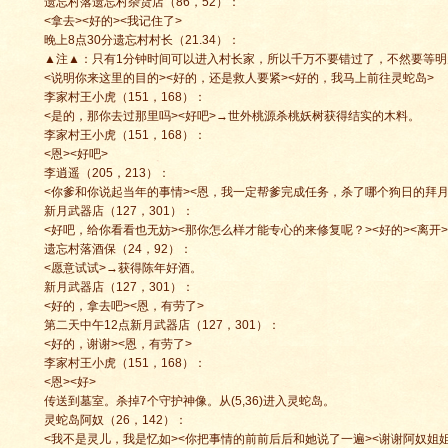
遗忘村落遗忘村杂货店（86，52）：
<拿去><好的><我记住了>
晚上8点30分遗忘村村长（21.34）：
▲注▲：只有1分钟时间可以进入村长家，所以千万不要错过了，不然要等明
<说明你来这里的目的><好的，还是救人要紧><好的，我马上前往灵蛇岛>
李家村王小虎（151，168）：
<是的，那你去过那里吗><好吧>→世外桃源杀桃妖树获得结实的木料。
李家村王小虎（151，168）：
<恩><好吧>
李逍遥（205，213）：
<你爹和你说起当年的事情><恩，我一定帮爹完成任务，杀了哪个狗日的拜月
新月武器店（127，301）：
<好吧，给你看看也无妨><那你怎么样才能专心的来修复呢？><好的><离开>
遗忘村落酒保（24，92）：
<愿意试试>→获得陈年好酒。
新月武器店（127，301）：
<好的，拿去吧><恩，有劳了>
第二天中午12点新月武器店（127，301）：
<好的，谢谢><恩，有劳了>
李家村王小虎（151，168）：
<恩><好>
传送到墓室。杀掉7个守护神像。从(5,36)进入灵蛇岛。
灵蛇岛阿奴（26，142）：
<我不是灵儿，我是忆如><你把事情的前前后后和她说了一遍><谢谢阿奴姐