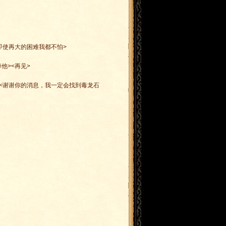
即使再大的困难我都不怕>
他><再见>
><谢谢你的消息，我一定会找到毒龙石