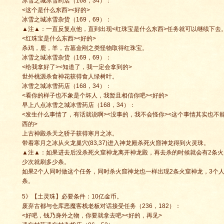
冰雪之城冰雪药店（168，34）：
<这个是什么东西><好的>
冰雪之城冰雪杂货（169，69）：
▲注▲：一直反复点他，直到出现<红珠宝是什么东西>任务就可以继续下去
<红珠宝是什么东西><好的>
杀鸡，鹿，羊，古墓金刚之类怪物取得红珠宝。
冰雪之城冰雪杂货（169，69）：
<给我拿好了><知道了，我一定会拿到的>
世外桃源杀食神花获得食人绿树叶。
冰雪之城冰雪药店（168，34）：
<看你的样子也不象是个坏人，我暂且相信你吧><好的>
早上八点冰雪之城冰雪药店（168，34）：
<发生什么事情了，有话就说啊><没事的，我不会怪你><这个事情其实也不
西的>
上古神殿杀天之骄子获得寒月之冰。
带着寒月之冰从火龙巢穴(83,37)进入神龙殿杀死火窟神龙得到火灵珠。
▲注▲：如果进去后没杀死火窟神龙离开神龙殿，再去杀的时候就会有2条
少次就刷多少条。
如果2个人同时做这个任务，同时杀火窟神龙也一样出现2条火窟神龙，3个
条。
5》【土灵珠】必要条件：10亿金币。
废弃古都与仓库恶魔客栈老板对话接受任务（236，182）：
<好吧，钱乃身外之物，你要就拿去吧><好的，再见>