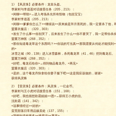
1》【风灵珠】必要条件：龙皇头盔。
李家村与李逍遥对话接受任务（205，213）：
<闲聊><帮助>→进入考场杀光所有怪物（包括宝宝）
李家村李逍遥（205，213）：
<闲聊><爹爹你怎么了><继续说><原来娘是拜月害死的，我一定要杀了他，
盟重衣服店：（320，303）
<发生了什么事><你别哭了，后来发生了什么><你不要哭了，我一定帮你杀掉
盟重万神医（268，352）：
<那你知道毒龙草这个东西吗？><你说的可当真><那我需要从何处才能找到
的>
冰雪之城（90，138）进入冰雪森林，杀死毒龙草（41，46）挖到毒龙石。
盟重万神医（268，352）：
<好吧，毒龙石给你>→得到物品毒龙丹。<再见>
盟重衣服店（320，303）：
<是的，这个毒龙丹快拿给你妻子服下吧><这是我应该做的，谢谢>
获得风灵蛛
2》【雷灵珠】必要条件：风灵珠，一亿金币。
李家村与王小虎对话接受任务（151，168）：
<好吧，我也很想欺霜姐姐><恩>→获得王小虎的信。
沈欺霜（141，342）：
<说事情经过><好的>
蛮荒部落日常用品贩卖处（137，155）：
<我想知道的更多><接着说><离开>