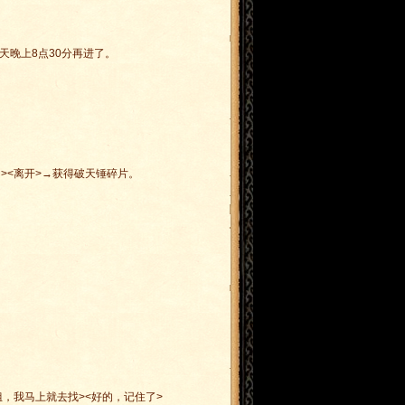
天晚上8点30分再进了。
><离开>→获得破天锤碎片。
姐，我马上就去找><好的，记住了>