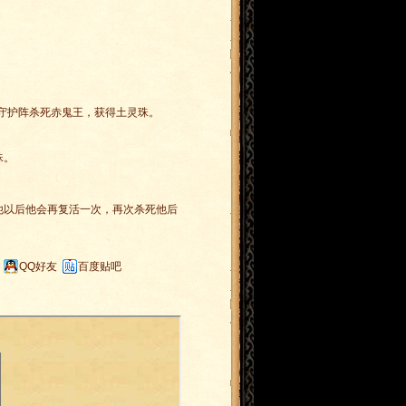
大守护阵杀死赤鬼王，获得土灵珠。
珠。
他以后他会再复活一次，再次杀死他后
QQ好友
百度贴吧