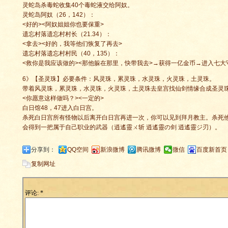
灵蛇岛杀毒蛇收集40个毒蛇液交给阿奴。
灵蛇岛阿奴（26，142）：
<好的><阿奴姐姐你也要保重>
遗忘村落遗忘村村长（21.34）：
<拿去><好的，我等他们恢复了再去>
遗忘村落遗忘村村民（40，135）：
<救你是我应该做的><那他躲在那里，快带我去>→获得一亿金币→进入七
6》【圣灵珠】必要条件：风灵珠，累灵珠，水灵珠，火灵珠，土灵珠。
带着风灵珠，累灵珠，水灵珠，火灵珠，土灵珠去皇宫找仙剑情缘合成圣灵
<你愿意这样做吗？><一定的>
白日馆48，47进入白日宫。
杀死白日宫所有怪物以后离开白日宫再进一次，你可以见到拜月教主。杀死
会得到一把属于自己职业的武器（逍遙靈ㄨ斩 逍遙靈の剑 逍遙靈ジ刃）。
分享到：
QQ空间
新浪微博
腾讯微博
微信
百度新首页
复制网址