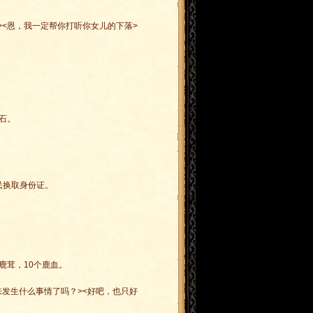
><恩，我一定帮你打听你女儿的下落>
石。
民换取身份证。
鹿茸，10个鹿血。
来发生什么事情了吗？><好吧，也只好