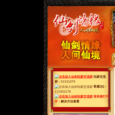
玩家交流
群
：
91531879
客服QQ：
121002276
登录器打不
开：
解决方法查看