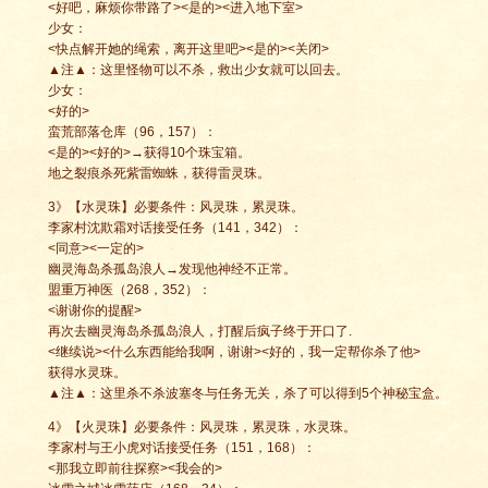
<好吧，麻烦你带路了><是的><进入地下室>
少女：
<快点解开她的绳索，离开这里吧><是的><关闭>
▲注▲：这里怪物可以不杀，救出少女就可以回去。
少女：
<好的>
蛮荒部落仓库（96，157）：
<是的><好的>→获得10个珠宝箱。
地之裂痕杀死紫雷蜘蛛，获得雷灵珠。
3》【水灵珠】必要条件：风灵珠，累灵珠。
李家村沈欺霜对话接受任务（141，342）：
<同意><一定的>
幽灵海岛杀孤岛浪人→发现他神经不正常。
盟重万神医（268，352）：
<谢谢你的提醒>
再次去幽灵海岛杀孤岛浪人，打醒后疯子终于开口了.
<继续说><什么东西能给我啊，谢谢><好的，我一定帮你杀了他>
获得水灵珠。
▲注▲：这里杀不杀波塞冬与任务无关，杀了可以得到5个神秘宝盒。
4》【火灵珠】必要条件：风灵珠，累灵珠，水灵珠。
李家村与王小虎对话接受任务（151，168）：
<那我立即前往探察><我会的>