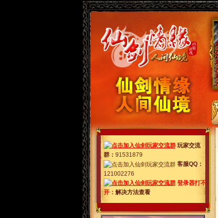
玩家交流
群
：
91531879
客服QQ：
121002276
登录器打不
开：
解决方法查看