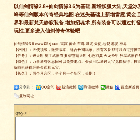
以仙剑情缘2.8+仙剑情缘3.6为基础,新增妖狐大陆,天堂冰
峰等仙剑版本传奇经典地图.在迷失基础上新增雷霆,黄金,至尊
界和最新梵天静寂装备.增加招魂术.所有装备可以通过打
玩性.更多进入仙剑传奇体验吧
仙剑情缘3.6 www.05xj.com 雷霆 黄金 至尊 诅咒 天使 地裂 邪灵 神界
【怀旧】：天使顶级，微变版本。适合长期玩家。所有装备都可以通过打怪
【任务】：破天斩 奥丁武器衣服 碧雪晴天斩 七色羽翼 火龙圣甲 狂暴武器任
【特色】：万事通有休息间可以免费泡点。会员可以通过元宝兑换获得，技
备随机获得经验金币和元宝。
【长久】：两个月合区，半个月一个新区，长期！
分享到：
QQ空间
新浪微博
腾讯微博
微信
百度新首页
复制网址