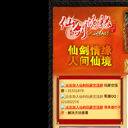
玩家交流
群
：
91531879
客服QQ：
121002276
登录器打不
开：
解决方法查看