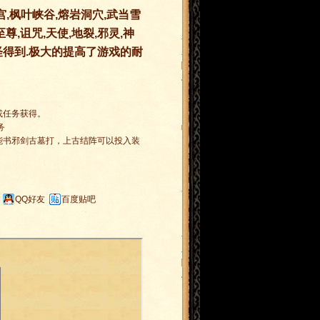
宫,枫叶峡谷,熔岩洞穴,武当雪
,诅咒,天使,地裂,邪灵,神
怪得到.极大的提高了游戏的耐
或任务获得。
务
能书邪剑古墓打，上古结阵可以投入装
QQ好友
百度贴吧