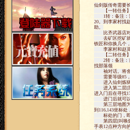
仙剑版传奇需要长
【一转任务
1转：备注：需
20。到李家村找
助。
比齐武器店对话
去矿区挖矿就可
铁匠和你换几个
李家村和赵灵儿
【二转任务
2转：备注：首
找部落领
袖对话。将舍利
需要等级85， 
进入仙剑炼狱第
进入第二层[黑绳
进入门后在寻找17
进门后就可以
第三层地图为[
到116,143坐标
标处的门，即
第四层[叫唤炼
手表12点种方向