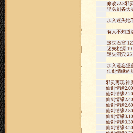
修改v2.8邪
里头刷各大类教
加入迷失地下城，
有人不知道迷
迷失石窟 123 74
迷失桃源 19 83 
迷失洞穴 25 75 
加入遗忘堡垒地
仙剑情缘的版
邪灵再现|神魔之
仙剑情缘2.00版
仙剑情缘2.20版
仙剑情缘2.40版
仙剑情缘2.60版
仙剑情缘2.80版
仙剑情缘3.10版
仙剑情缘3.30版
仙剑情缘3.50版