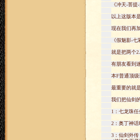
《冲天-菩提-无
以上这版本是当年
现在我们再加上s
《假魅影-七彩-
就是把两个2.
有朋友看到迷失
本F普通顶级装
最重要的就是耐
我们把仙剑的三
1：七龙珠任务 
2：奥丁神话时代
3：仙剑外传 -