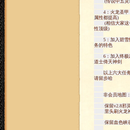
(传说中五灵珠
4：火龙圣甲 -
属性都提高)
(相信大家这个
性顶级)
5：加入碧雪情
务的特色
6：加入终极武
道士倚天神剑
以上六大任务做
请留步哈
非会员地图：石
保留v2.8邪
里头刷火龙神
保留血色峡谷 -