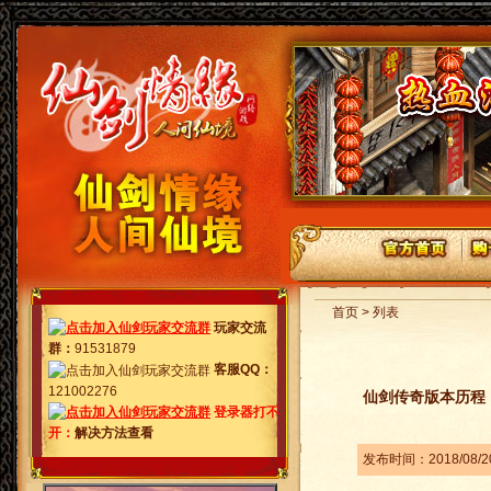
首页 > 列表
玩家交流
群
：
91531879
客服QQ：
121002276
仙剑传奇版本历程
登录器打不
开：
解决方法查看
发布时间：2018/08/2