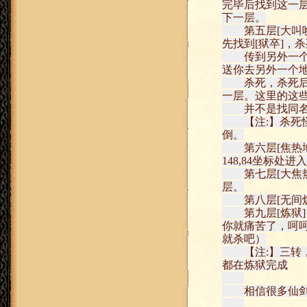
完毕后找到这一层
下一层。
第五层[大叫唤
先找到[狱卒]，杀
传到另外一个地
送你去另外一个地
杀死，杀死后传
一层。这里的这
并不是找同名怪
【注:】杀死怪
倒。
第六层[焦热地
148,84坐标处
第七层[大焦热
层。
第八层[无间炼
第九层[炼狱]
你就痛苦了，呵呵
就杀吧）
【注:】三转，四
都在炼狱完成
相信很多仙剑骨