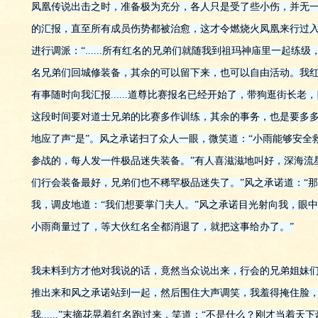
凤凰传说出击之时，准备极为充分，各人只是受了些小伤，并无
的汇报，直至所有成员伤势都被治愈，这才令燃烧火凤凰来行过
进行调派：“......所有红名的兄弟们就随我到祖玛神庙里一起练
名兄弟们回城修装备，其余的可以留下来，也可以自由活动。我
有事随时向我汇报......道尊比赛报名已经开始了，带狗逛街长
这段时间要对道士兄弟的比赛多作训练，其余的事务，也是要多多
地应了声“是”。风之承诺扫了众人一眼，微笑道：“小雨能够安全
参战的，每人发一件极品迷失装备。”有人喜滋滋地叫好，深海流
们行会装备最好，兄弟们也不稀罕极品迷失了。”风之承诺道：“那
我，调皮地道：“我们想要掌门夫人。”风之承诺目光射向我，眼中
小雨商量过了，等大伙红名全都消退了，就把这事给办了。”
我未料到方才他对我说的话，竟然当众说出来，行会的兄弟姐妹
推出来和风之承诺站到一起，然后围住大声调笑，我羞得掩住脸，低声辩
我......”末摘花晃着红名跑过来，笑道：“不是什么？刚才当着