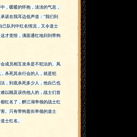
怀中，暖暖的怀抱，淡淡的气息，
承诺在我耳边低声道：“我们到
自己队列中红名情况，又令道士
，这才觉悟，满面通红地归到带狗
行会成员相互攻杀是不犯法的。凤
战，杀死其余行会的人，就是犯
剑法，到底杀死多少人，他自己也
常难以顾及误伤他人的，战士们首
全都红名了，醉江湖率领的战士红
厉害。只有带狗逛街率领的道士
个道士红名。