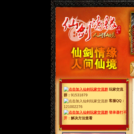
玩家交流
群
：
91531879
客服QQ：
121002276
登录器打不
开：
解决方法查看