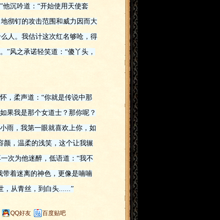
”他沉吟道：“开始使用天使套
，地彻钉的攻击范围和威力因而大
什么人。我估计这次红名够呛，得
。”风之承诺轻笑道：“傻丫头，
怀，柔声道：“你就是传说中那
“如果我是那个女道士？那你呢？
。小雨，我第一眼就喜欢上你，如
容颜，温柔的浅笑，这个让我辗
一次为他迷醉，低语道：“我不
我带着迷离的神色，更像是喃喃
青丝，到白头......”
QQ好友
百度贴吧