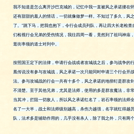
我不知道是怎么离开沙巴克城的，记忆中我一直被风之承诺搂在
还有甜甜的羞人的情话，一切就像做梦一样。不知过了多久，风之
了。”跳下马，把我也抱下，令行会成员列队，再让四大长老检查
们检视行会兄弟的受伤情况，我往四周一看，竟然到了祖玛神庙
逛街率领的道士对列中。
按照国王定下的法律，申请行会战或者攻城战之后，参与战争的
凰传说没有参与攻城战，风之承诺一次只能同时申请三个行会开
法。参与攻城战的行会一共有十多个，风之承诺的地彻钉是群攻
不清楚。至于其他兄弟，尤其是法师，使用的多是群攻魔法，非
当其冲，拦阻一切敌人，所以风之承诺红名了，岩石率领的法师
名了一大半，战士和法师级别越高，杀伤力越强，名字就红得越
队，法术多是辅助作用的，几乎没有杀人，除了我之外，只有两