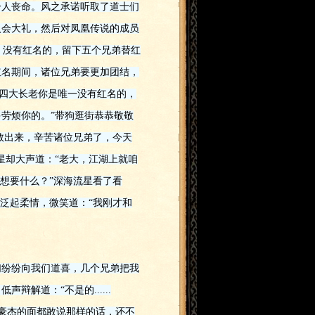
一人丧命。风之承诺听取了道士们
入会大礼，然后对凤凰传说的成员
级，没有红名的，留下五个兄弟替红
红名期间，诸位兄弟要更加团结，
老，四大长老你是唯一没有红名的，
劳烦你的。”带狗逛街恭恭敬敬
救出来，辛苦诸位兄弟了，今天
星却大声道：“老大，江湖上就咱
想要什么？”深海流星看了看
泛起柔情，微笑道：“我刚才和
们纷纷向我们道喜，几个兄弟把我
解道：“不是的......
天下豪杰的面都敢说那样的话，还不