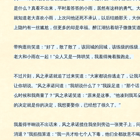
是什么？真看不出来，平时羞答答的小雨，居然有这样的勇气。大
就知道老大喜欢小雨，上次问他还死不承认，以后结婚那天，大伙别饶了
上隐约有一丝尴尬，但更多的却是幸福。醉江湖拈着胡子微微笑道
带狗逛街笑道：“好了，散了散了，该回城的回城，该练级的练级...
老大和小雨在一起！”众人又是一阵哄笑，我羞得掩着脸跑走。
不过片刻，风之承诺就追了过来笑道：“大家都说你逃走了，让我马
让你胡说。”风之承诺问道：“我胡说什么了？”我跺足道：“那个
么时候和我商量了？”风之承诺笑道：“原来是这事。”他凑到我耳
的决定就是你的决定，我想要娶你，已经想了很久了。”
我羞得半晌说不出话来，风之承诺揽住我坐到旁边一张凳子上，问
消退？”我掐指算道：“我一共才给七个人下毒，他们全都故意不