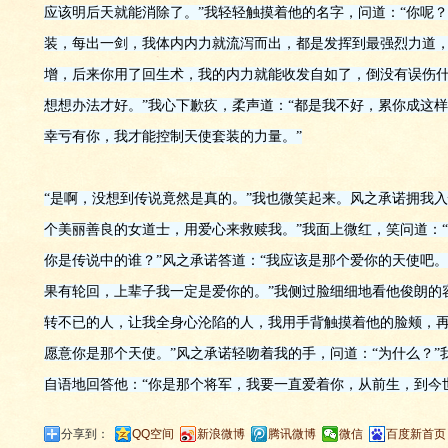
应该明后天就能消除了。”我轻轻触摸着他的名字，问道：“你呢？
装，每出一剑，我体内内力就流泻而出，都是发挥到最强烈力道
增，后来你用了回生术，我的内力就能收发自如了，倒没有误伤
想想办法才好。”我心下歉疚，柔声道：“都是我不好，累你成这样
幸亏有你，我才能控制天使套装的力量。”
“是啊，没想到传说竟然是真的。”我也微笑起来。风之承诺拥我入
个美丽善良的女道士，用爱心来救赎我。”我面上微红，笑问道：
你是传说中的谁？”风之承诺答道：“我应该是那个爱你的天使吧
果有轮回，上辈子我一定是爱你的。”我侧过脸细细地看他俊朗的
转不已的人，让我全身心沦陷的人，我用手背触摸着他的脸颊，再
愿意你是那个天使。”风之承诺轻吻着我的手，问道：“为什么？”
自语地回答他：“你是那个将军，我要一直爱着你，从前生，到今世，从
分享到：
QQ空间
新浪微博
腾讯微博
微信
百度新首页