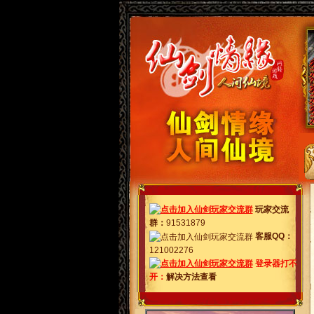
玩家交流
群
：
91531879
客服QQ：
121002276
登录器打不
开：
解决方法查看