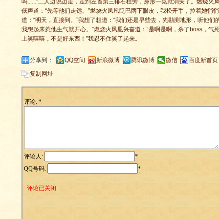
吗......”二人边说边走，走到左首第三排石柱旁，身形一晃就消失了。燃烧
低声道：“先等他们走远。”燃烧火凤凰眨巴两下眼皮，我松开手，拉着她悄
道：“明天，直接到。”我想了想道：“我们还是早些去，先勘测地形，听他们
我想起来惹他生气就开心。”燃烧火凤凰兴奋道：“是啊是啊，杀了boss，气
上笑嘻嘻，不是好东西！”我忍不住笑了起来。
分享到：
QQ空间
新浪微博
腾讯微博
微信
百度新首页
复制网址