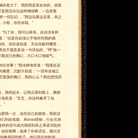
喊你老大了。我想我是喜欢你的，就算
可是我没办法这样继续啊，一边想着
切忘记......”我边说着边后退，风之
，小雨，你告诉我。”
道：“为了你，我可以再等。在你没有和
道：“但是你必须公平地对待我的感
到你。你应该知道，无论你躲到哪里，
也不愿意多说一句话似的，“呼”地一
打着自己的胸口，大口大口地喘气。
任何事！”我冷静地答道：“我现在还
的痛楚，沉默片刻道：“一切等攻城之
空荡荡的胸口，我的心么？我也想找回
雨，我仰起头，让雨点落到脸上，燃烧
地笑道：“瓦瓦，你这样象哭了似
。”
地密我一次，说些自己的烦恼，我依旧
们到处练级、杀boss怪物，行会兄弟
.”这样的语句成为我得到风之承诺消息的
，你好烦啊，他来了你有话说，偶尔没
看你象很闷的样子，他以前在的时候，