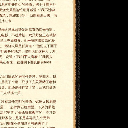
凤凰抗拒开周边的怪物，把手往嘴角扯
”燃烧火凤凰连忙逃开喊道：“我不过学
着急，就跑出房间，我跟着追出去，两
们扑过来。
燃烧火凤凰趁势发出笔直的疾光电影，
光电影，不过片刻，六只野猪王者就都
身马上充满戒备。他一身防御极高的极
。燃烧火凤凰低声道：“他们去下面干
之前打装备的地方，按理说他这种人，怎
，说道：“我们下去看看？”我摇头
果还有来，就说明下面真的有boss
从我们练武的房间外走过。第四天，我
八层找了个遍，只杀了几只野猪王者和
法灵。他还是那样笑了笑，从我们身边
”二人相视一笑。
并没有其他高明的怪物。燃烧火凤凰烦
凤凰，一起躲到石柱后面。下来的果然
深沉笑道：“会杀野猪教主的，不过是
杀不死那家伙，是不是该再找几个兄弟
看我们现在不是闯过所有的关卡了