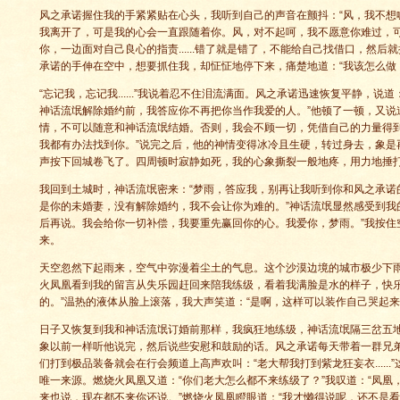
风之承诺握住我的手紧紧贴在心头，我听到自己的声音在颤抖：“风，我不想
我离开了，可是我的心会一直跟随着你。风，对不起呵，我不愿意你难过，
你，一边面对自己良心的指责......错了就是错了，不能给自己找借口，然后就把一
承诺的手伸在空中，想要抓住我，却怔怔地停下来，痛楚地道：“我该怎么做
“忘记我，忘记我......”我说着忍不住泪流满面。风之承诺迅速恢复平静，说
神话流氓解除婚约前，我答应你不再把你当作我爱的人。”他顿了一顿，又说
情，不可以随意和神话流氓结婚。否则，我会不顾一切，凭借自己的力量得
我都有办法找到你。”说完之后，他的神情变得冰冷且生硬，转过身去，象是再
声按下回城卷飞了。四周顿时寂静如死，我的心象撕裂一般地疼，用力地捶
我回到土城时，神话流氓密来：“梦雨，答应我，别再让我听到你和风之承诺的
是你的未婚妻，没有解除婚约，我不会让你为难的。”神话流氓显然感受到我
后再说。我会给你一切补偿，我要重先赢回你的心。我爱你，梦雨。”我按住
来。
天空忽然下起雨来，空气中弥漫着尘土的气息。这个沙漠边境的城市极少下
火凤凰看到我的留言从失乐园赶回来陪我练级，看着我满脸是水的样子，快乐
的。”温热的液体从脸上滚落，我大声笑道：“是啊，这样可以装作自己哭起来
日子又恢复到我和神话流氓订婚前那样，我疯狂地练级，神话流氓隔三岔五
象以前一样听他说完，然后说些安慰和鼓励的话。风之承诺每天带着一群兄弟
们打到极品装备就会在行会频道上高声欢叫：“老大帮我打到紫龙狂妄衣.....
唯一来源。燃烧火凤凰又道：“你们老大怎么都不来练级了？”我叹道：“凤凰
来也说，现在都不来你还说。”燃烧火凤凰瞪眼道：“我才懒得说呢，还不是