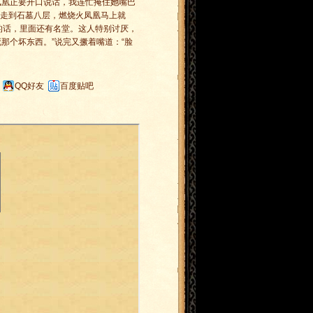
火凤凰正要开口说话，我连忙掩住她嘴巴
悄走到石墓八层，燃烧火凤凰马上就
的话，里面还有名堂。这人特别讨厌，
死那个坏东西。”说完又撅着嘴道：“脸
QQ好友
百度贴吧