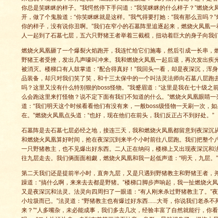
你总是笑眯眯的样子。”我愕然停下手问道：“我笑眯眯的什么样子？”燃烧火
开，做了个鬼脸道：“你笑眯眯就是这样。”我气得要打她：“我有那么丑吗？
你的样子，没有说你丑啊。”我们在窄小的石墓阵里追逐起来，燃烧火凤凰一
人一起到了石墓七层，五六只野猪王者举着三截棍，扭动着巨大的身子向我
燃烧火凤凰砸了一个爆裂火焰跑开，我连忙给它们施毒，然后引成一长串，
野猪王者受挫，发出几声嚎叫冲来。我和燃烧火凤凰一起后退，再次发出疾
被消灭。楼梯口有人鼓掌道：“配合得真好！”我回头一看，却是夜深沉，浑
品装备，却只对我们笑了笑，和十三太保中的一个叫法灵法师向石墓八层跑去
吗？这里又没有什么特别狠的boss怪物。”我蹙眉道：“这里是我在七十级
么会跑这里来打怪物？说不定下面有我们不知道的什么。”燃烧火凤凰眼睛一亮
道：“我们明天这个时候看看他们有没有来，一般boss级怪物一天刷一次，如
在。”燃烧火凤凰点头道：“也好，现在他们在前头，我们反正占不到好处。”
石墓阵是去石墓七层必经之地，接连三天，我和燃烧火凤凰都留意到夜深沉
和燃烧火凤凰算好时间，抢在夜深沉到来半个小时前往八层跑。我们把整个
一只野猪教主，也不见爆出好东西。二人正在纳闷，楼梯上又出现夜深沉和
往九层走去。我们俩面面相觑，燃烧火凤凰和我一起低声道：“明天，九层。
第二天我们还是提前半小时，直奔九层，又是只遇到野猪教主和野猪王者，
躁道：“搞什么啊，来来去去都是野猪。”楼梯口脚步声响起，我一扯燃烧火
又是夜深沉和法灵。法灵向四周扫了一眼道：“有人刚来杀过野猪教主了。”夜
小垃圾而已。”法灵道：“野猪教主也有爆过好东西......大哥，你说我们老
来？”“人多嘴杂，未必能成事，我们多去几次，经验丰富了自然就能行，你