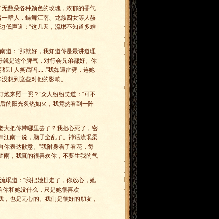
了无数朵各种颜色的玫瑰，浓郁的香气
着一群人，蝶舞江南、龙族四女等人赫
边低声道：“这几天，流氓不知道多难
南道：“那就好，我知道你是最讲道理
风大哥就是这个脾气，对行会兄弟都好。你
笑话吗......”我如遭雷劈，连她
来没想到这些对他的影响。
炮来照一照？”众人纷纷笑道：“可不
日午后的阳光炙热如火，我竟然看到一阵
老大把你带哪里去了？我担心死了，密
舞江南一说，脑子全乱了。神话流氓柔
向你表达歉意。”我附身看了看花，每
梦雨，我真的很喜欢你，不要生我的气
流氓道：“我把她赶走了，你放心，她
我相信你和她没什么，只是她很喜欢
了我，也是无心的。我们是很好的朋友，