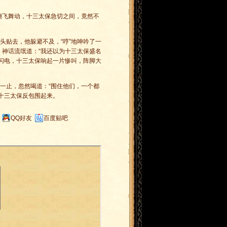
翻飞舞动，十三太保急切之间，竟然不
头贴去，他躲避不及，“哼”地呻吟了一
神话流氓道：“我还以为十三太保盛名
闪电，十三太保响起一片惨叫，阵脚大
一止，忽然喝道：“围住他们，一个都
十三太保反包围起来。
QQ好友
百度贴吧