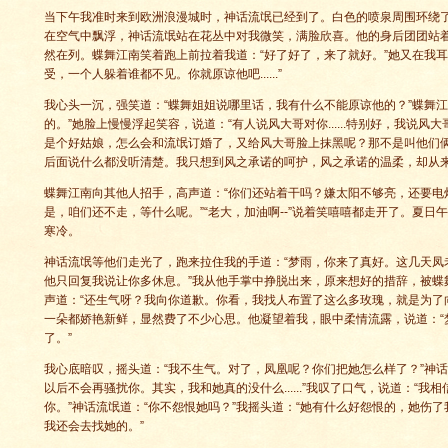
当下午我准时来到欧洲浪漫城时，神话流氓已经到了。白色的喷泉周围环绕
在空气中飘浮，神话流氓站在花丛中对我微笑，满脸欣喜。他的身后团团站
然在列。蝶舞江南笑着跑上前拉着我道：“好了好了，来了就好。”她又在我耳
受，一个人躲着谁都不见。你就原谅他吧......”
我心头一沉，强笑道：“蝶舞姐姐说哪里话，我有什么不能原谅他的？”蝶舞江
的。”她脸上慢慢浮起笑容，说道：“有人说风大哥对你......特别好，我说
是个好姑娘，怎么会和流氓订婚了，又给风大哥脸上抹黑呢？那不是叫他们俩都让人
后面说什么都没听清楚。我只想到风之承诺的呵护，风之承诺的温柔，却从
蝶舞江南向其他人招手，高声道：“你们还站着干吗？嫌太阳不够亮，还要电灯
是，咱们还不走，等什么呢。”“老大，加油啊--”说着笑嘻嘻都走开了。夏
寒冷。
神话流氓等他们走光了，跑来拉住我的手道：“梦雨，你来了真好。这几天凤
他只回复我说让你多休息。”我从他手掌中挣脱出来，原来想好的措辞，被蝶
声道：“还生气呀？我向你道歉。你看，我找人布置了这么多玫瑰，就是为了
一朵都娇艳新鲜，显然费了不少心思。他凝望着我，眼中柔情流露，说道：“
了。”
我心底暗叹，摇头道：“我不生气。对了，凤凰呢？你们把她怎么样了？”神话
以后不会再骚扰你。其实，我和她真的没什么......”我叹了口气，说道：“
你。”神话流氓道：“你不怨恨她吗？”我摇头道：“她有什么好怨恨的，她伤
我还会去找她的。”