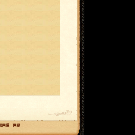
国网通
网易