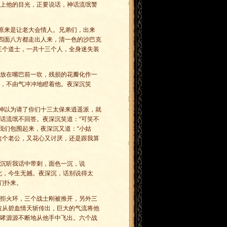
迎上他的目光，正要说话，神话流氓警
原来是让老大会情人。兄弟们，出来
四面八方都走出人来，清一色的沙巴克
三个道士，一共十三个人，全身迷失装
，放在嘴巴前一吹，残损的花瓣化作一
损，不由气冲冲地瞪着他。夜深沉笑
神以为请了你们十三太保来逍遥派，就
神话流氓不回答。夜深沉笑道：“可笑不
我们包围起来，夜深沉又道：“小姑
这个老公，又花心又讨厌，还是跟我算
深沉听我话中带刺，面色一沉，说
此，今生无撼。夜深沉，话别说得太
们扑来。
抗拒火环，三个战士刚被推开，另外三
波从碧血情天斩传出，巨大的气流将他
咆哮源源不断地从他手中飞出。六个战