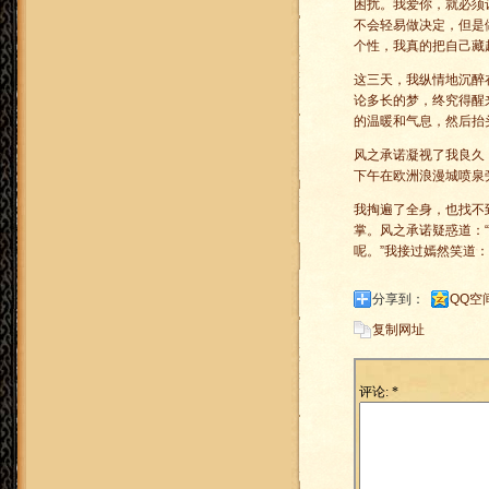
困扰。我爱你，就必须
不会轻易做决定，但是
个性，我真的把自己藏
这三天，我纵情地沉醉
论多长的梦，终究得醒
的温暖和气息，然后抬
风之承诺凝视了我良久
下午在欧洲浪漫城喷泉
我掏遍了全身，也找不
掌。风之承诺疑惑道：“
呢。”我接过嫣然笑道：
分享到：
QQ空
复制网址