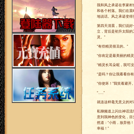
我和风之承诺在李家村
和各个村落。我们在晨
地说话。风之承诺变得
第四天清晨，我们说好
立，背后是初升太阳的
灵。”
“有些精灵很丑的。”
“你肯定是最美丽的精灵
“精灵长耳朵呢，我可没
“是吗？你让我看看你
“你使坏！”我笑着避开
“......”
就连这样毫无意义的对
私聊频道上闪出神话流
意到我神色的变化，目
然道：“小雨，放弃他！
幸福！”