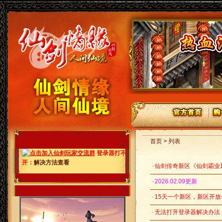
首页 > 列表
登录器打不
开：
解决方法查看
仙剑传奇新区《仙剑霸业1
2026.02.09更新
15天一个新区，新区开
无法打开登录器解决办法